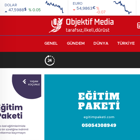
EURO
DOLAR
€
54,9863
%
$
47,5988
% 0.05
-0.07
GENEL
GÜNDEM
DÜNYA
TÜRKIYE