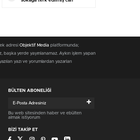
sokağa terk edilmiş can
dostlara mama, esirgeyici aile
ve sahiplendirme takviyesi
tek adresi
Objektif Media
platformunda;
az, başka yerde yayınlanamaz. Aykırı işlem yapan
 yazılan yazı ve yorumlardan yazarları
BÜLTEN ABONELİĞİ
+
Bu web sitesinden haber ve ebülten
almak istiyorum
BİZİ TAKİP ET