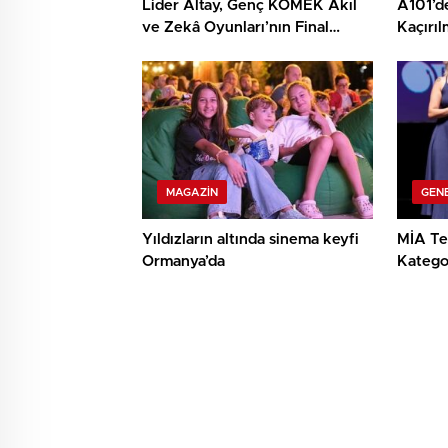
Lider Altay, Genç KOMEK Akıl
A101’d
ve Zekâ Oyunları’nın Final
Kaçırı
Çeşidinde Öğrencilerin
Fırsatı
Heyecanını Paylaştı
MAGAZIN
GEN
Yıldızların altında sinema keyfi
MİA Tek
Ormanya’da
Kategor