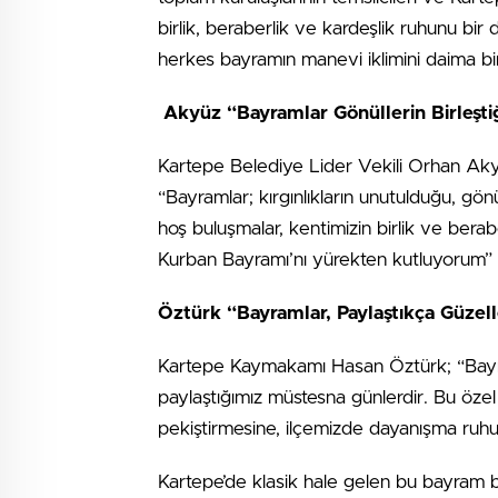
birlik, beraberlik ve kardeşlik ruhunu bi
herkes bayramın manevi iklimini daima birl
Akyüz “Bayramlar Gönüllerin Birleşti
Kartepe Belediye Lider Vekili Orhan Ak
“Bayramlar; kırgınlıkların unutulduğu, gönül
hoş buluşmalar, kentimizin birlik ve bera
Kurban Bayramı’nı yürekten kutluyorum” tab
Öztürk “Bayramlar, Paylaştıkça Güzell
Kartepe Kaymakamı Hasan Öztürk; “Bayraml
paylaştığımız müstesna günlerdir. Bu özel 
pekiştirmesine, ilçemizde dayanışma ruhu
Kartepe’de klasik hale gelen bu bayram b