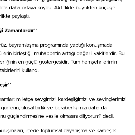
r defa daha ortaya koydu. Aktiflikte büyükten küçüğe
ikte paylaştı.
ği Zamanlardır”
yüz, bayramlaşma programında yaptığı konuşmada,
lerin birleştiği, muhabbetin arttığı değerli vakitlerdir. Bu
berliğinin en güçlü göstergesidir. Tüm hemşehrilerimin
irlerini kullandı.
eşir”
ar; milletçe sevgimizi, kardeşliğimizi ve sevinçlerimizi
günlerin, ulusal birlik ve beraberliğimizi daha da
nu güçlendirmesine vesile olmasını diliyorum” dedi.
uluşmaları, ilçede toplumsal dayanışma ve kardeşlik