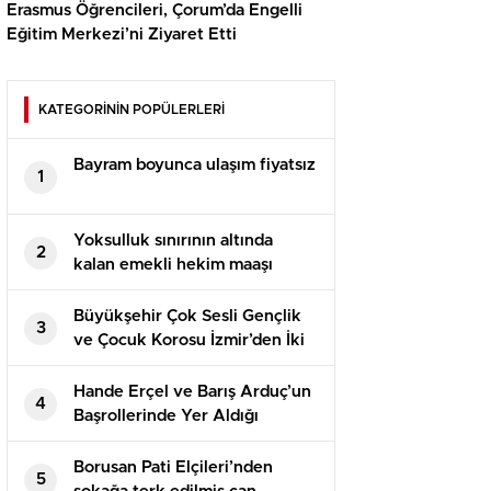
Erasmus Öğrencileri, Çorum’da Engelli
Eğitim Merkezi’ni Ziyaret Etti
KATEGORİNİN POPÜLERLERİ
Bayram boyunca ulaşım fiyatsız
1
Yoksulluk sınırının altında
2
kalan emekli hekim maaşı
Büyükşehir Çok Sesli Gençlik
3
ve Çocuk Korosu İzmir’den İki
Mükafatla Döndü
Hande Erçel ve Barış Arduç’un
4
Başrollerinde Yer Aldığı
Disney+’ın ‘Aşkı Hatırla’
Dizisinin Yayın Tarihi, Dizinin
Borusan Pati Elçileri’nden
5
Yeni Posteriyle Duyuruldu!