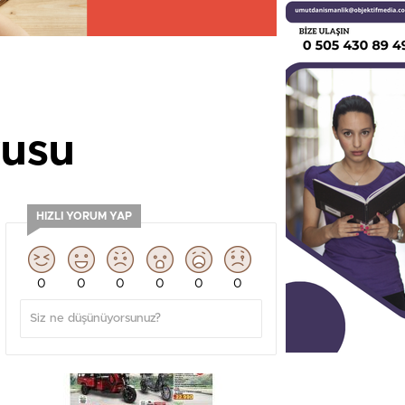
kusu
HIZLI YORUM YAP
0
0
0
0
0
0