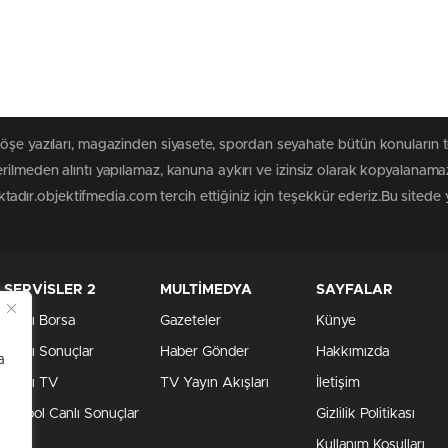
köşe yazıları, magazinden siyasete, spordan seyahate bütün konuların 
rilmeden alıntı yapılamaz, kanuna aykırı ve izinsiz olarak kopyalanam
aktadır.objektifmedia.com tercih ettiğiniz için teşekkür ederiz.Bu sitede
SERVİSLER 2
MULTİMEDYA
SAYFALAR
Canlı Borsa
Gazeteler
Künye
Canlı Sonuçlar
Haber Gönder
Hakkımızda
a
Canlı TV
TV Yayın Akışları
İletişim
Futbol Canlı Sonuçlar
Gizlilik Politikası
Kullanım Koşulları