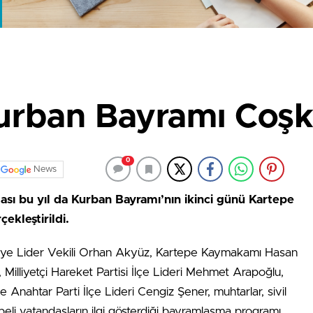
urban Bayramı Coş
0
News
ı bu yıl da Kurban Bayramı’nın ikinci günü Kartepe
ekleştirildi.
ye Lider Vekili Orhan Akyüz, Kartepe Kaymakamı Hasan
 Milliyetçi Hareket Partisi İlçe Lideri Mehmet Arapoğlu,
ve Anahtar Parti İlçe Lideri Cengiz Şener, muhtarlar, sivil
epeli vatandaşların ilgi gösterdiği bayramlaşma programı,