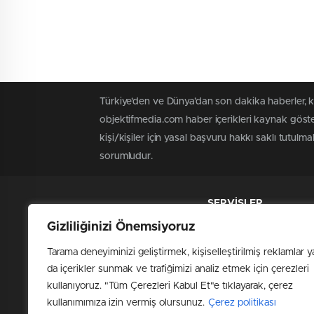
Türkiye'den ve Dünya’dan son dakika haberler, 
objektifmedia.com haber içerikleri kaynak göste
kişi/kişiler için yasal başvuru hakkı saklı tutulm
sorumludur.
SERVİSLER
Döviz Detay
Gizliliğinizi Önemsiyoruz
Kriptopara Detay
Tarama deneyiminizi geliştirmek, kişiselleştirilmiş reklamlar y
Hisse Detay
da içerikler sunmak ve trafiğimizi analiz etmek için çerezleri
kullanıyoruz. "Tüm Çerezleri Kabul Et"e tıklayarak, çerez
Altın Detay
kullanımımıza izin vermiş olursunuz.
Çerez politikası