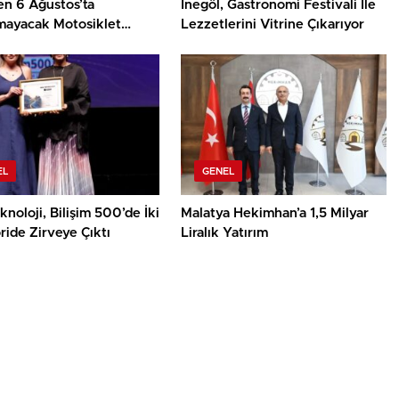
en 6 Ağustos’ta
İnegöl, Gastronomi Festivali İle
lmayacak Motosiklet
Lezzetlerini Vitrine Çıkarıyor
EL
GENEL
noloji, Bilişim 500’de İki
Malatya Hekimhan’a 1,5 Milyar
ide Zirveye Çıktı
Liralık Yatırım