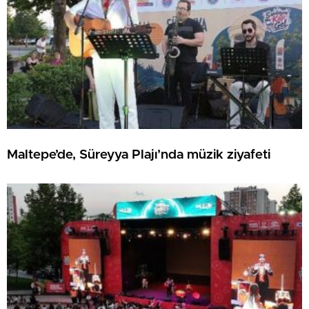
Maltepe’de, Süreyya Plajı’nda müzik ziyafeti