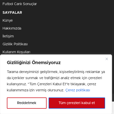
Futbol Canlı Sonuçlar
SAYFALAR
Künye
Hakkımızda
İletişim
Gizlilik Politikası
Kullanım Koşulları
Çerez Politikası
Gizliliğinizi Önemsiyoruz
Tarama deneyiminizi geliştirmek, kişiselleştirilmiş reklamlar ya
BİZİ TAKİP ET
da içerikler sunmak ve trafiğimizi analiz etmek için çerezleri
kullanıyoruz. "Tüm Çerezleri Kabul Et"e tıklayarak, çerez
kullanımımıza izin vermiş olursunuz.
Çerez politikası
Objektif Media © 2024 Tüm Hakları Saklıdır.
Reddetmek
Tüm çerezleri kabul et
Veri politikasındaki amaçlarla sınırlı ve mevzuata uygun şekilde çerez
Çerezler ile ilgili bilgi için
Çerez Politikamızı
ziyaret edebilirsiniz.
konumlandırmaktayız. Detaylar için
çerez politikamızı
inceleyebilirsiniz.