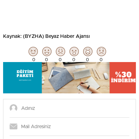
Kaynak: (BYZHA) Beyaz Haber Ajansı
0
0
0
0
0
0