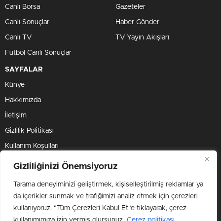
Canlı Borsa
Gazeteler
Canlı Sonuçlar
Haber Gönder
Canlı TV
TV Yayın Akışları
Futbol Canlı Sonuçlar
SAYFALAR
Künye
Hakkımızda
İletişim
Gizlilik Politikası
Kullanım Koşulları
Çerez Politikası
Gizliliğinizi Önemsiyoruz
Tarama deneyiminizi geliştirmek, kişiselleştirilmiş reklamlar ya
BİZİ TAKİP ET
da içerikler sunmak ve trafiğimizi analiz etmek için çerezleri
kullanıyoruz. "Tüm Çerezleri Kabul Et"e tıklayarak, çerez
kullanımımıza izin vermiş olursunuz.
Çerez politikası