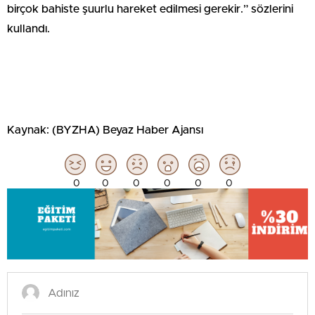
birçok bahiste şuurlu hareket edilmesi gerekir.” sözlerini
kullandı.
Kaynak: (BYZHA) Beyaz Haber Ajansı
0
0
0
0
0
0