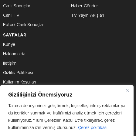
Canlı Sonuçlar
Haber Gönder
Canlı TV
TV Yayın Akışları
Futbol Canlı Sonuçlar
SAYFALAR
Künye
Hakkımızda
İletişim
Gizlilik Politikası
Kullanım Koşulları
Çerez Politikası
Gizliliğinizi Önemsiyoruz
Tarama deneyiminizi geliştirmek, kişiselleştirilmiş reklamlar ya
BİZİ TAKİP ET
da içerikler sunmak ve trafiğimizi analiz etmek için çerezleri
kullanıyoruz. "Tüm Çerezleri Kabul Et"e tıklayarak, çerez
kullanımımıza izin vermiş olursunuz.
Çerez politikası