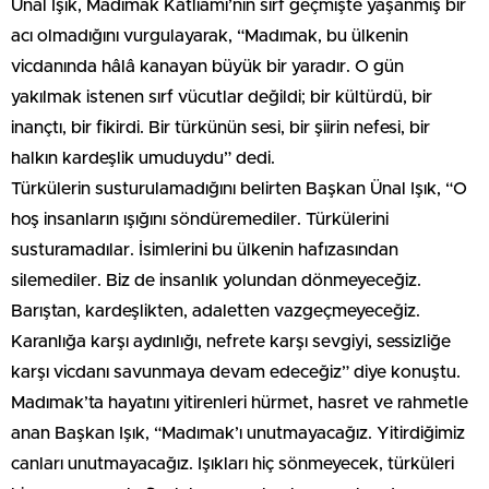
Ünal Işık, Madımak Katliamı’nın sırf geçmişte yaşanmış bir
acı olmadığını vurgulayarak, “Madımak, bu ülkenin
vicdanında hâlâ kanayan büyük bir yaradır. O gün
yakılmak istenen sırf vücutlar değildi; bir kültürdü, bir
inançtı, bir fikirdi. Bir türkünün sesi, bir şiirin nefesi, bir
halkın kardeşlik umuduydu” dedi.
Türkülerin susturulamadığını belirten Başkan Ünal Işık, “O
hoş insanların ışığını söndüremediler. Türkülerini
susturamadılar. İsimlerini bu ülkenin hafızasından
silemediler. Biz de insanlık yolundan dönmeyeceğiz.
Barıştan, kardeşlikten, adaletten vazgeçmeyeceğiz.
Karanlığa karşı aydınlığı, nefrete karşı sevgiyi, sessizliğe
karşı vicdanı savunmaya devam edeceğiz” diye konuştu.
Madımak’ta hayatını yitirenleri hürmet, hasret ve rahmetle
anan Başkan Işık, “Madımak’ı unutmayacağız. Yitirdiğimiz
canları unutmayacağız. Işıkları hiç sönmeyecek, türküleri