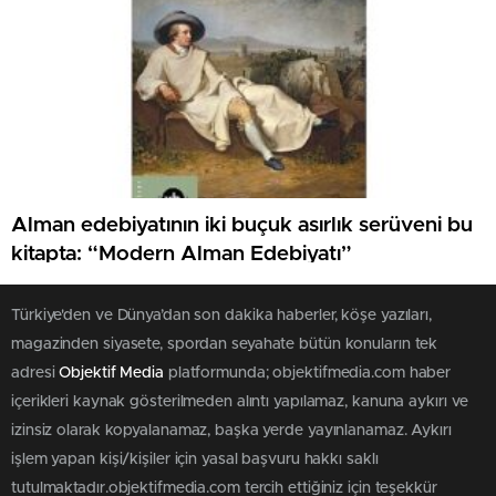
Alman edebiyatının iki buçuk asırlık serüveni bu
kitapta: “Modern Alman Edebiyatı”
Türkiye'den ve Dünya’dan son dakika haberler, köşe yazıları,
magazinden siyasete, spordan seyahate bütün konuların tek
adresi
Objektif Media
platformunda; objektifmedia.com haber
içerikleri kaynak gösterilmeden alıntı yapılamaz, kanuna aykırı ve
izinsiz olarak kopyalanamaz, başka yerde yayınlanamaz. Aykırı
işlem yapan kişi/kişiler için yasal başvuru hakkı saklı
tutulmaktadır.objektifmedia.com tercih ettiğiniz için teşekkür