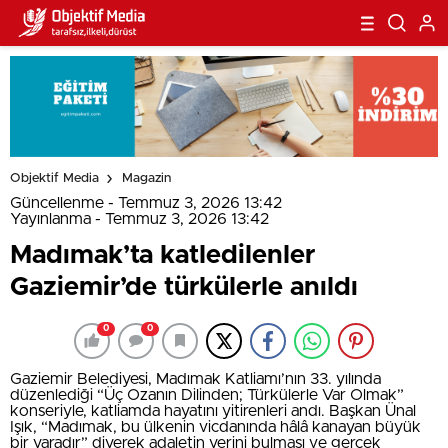
Objektif Media
Magazin
Güncellenme - Temmuz 3, 2026 13:42
Yayınlanma - Temmuz 3, 2026 13:42
Madımak’ta katledilenler
Gaziemir’de türkülerle anıldı
0
0
Gaziemir Belediyesi, Madımak Katliamı’nın 33. yılında
düzenlediği “Üç Ozanın Dilinden; Türkülerle Var Olmak”
konseriyle, katliamda hayatını yitirenleri andı. Başkan Ünal
Işık, “Madımak, bu ülkenin vicdanında hâlâ kanayan büyük
bir yaradır” diyerek adaletin yerini bulması ve gerçek