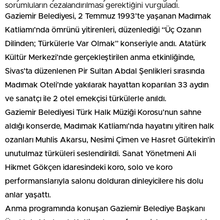
sorumluların cezalandırılması gerektiğini vurguladı.
Gaziemir Belediyesi, 2 Temmuz 1993’te yaşanan Madımak
Katliamı’nda ömrünü yitirenleri, düzenlediği “Üç Ozanın
Dilinden; Türkülerle Var Olmak” konseriyle andı. Atatürk
Kültür Merkezi’nde gerçekleştirilen anma etkinliğinde,
Sivas’ta düzenlenen Pir Sultan Abdal Şenlikleri sırasında
Madımak Oteli’nde yakılarak hayattan koparılan 33 aydın
ve sanatçı ile 2 otel emekçisi türkülerle anıldı.
Gaziemir Belediyesi Türk Halk Müziği Korosu’nun sahne
aldığı konserde, Madımak Katliamı’nda hayatını yitiren halk
ozanları Muhlis Akarsu, Nesimi Çimen ve Hasret Gültekin’in
unutulmaz türküleri seslendirildi. Sanat Yönetmeni Ali
Hikmet Gökçen idaresindeki koro, solo ve koro
performanslarıyla salonu dolduran dinleyicilere his dolu
anlar yaşattı.
Anma programında konuşan Gaziemir Belediye Başkanı