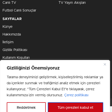
Canlı TV
TV Yayın Akışları
Futbol Canlı Sonuçlar
SAYFALAR
Künye
Hakkımızda
İletişim
Gizlilik Politikası
Kullanım Koşulları
Çerez Politikası
Gizliliğinizi Önemsiyoruz
Tarama deneyiminizi geliştirmek, kişiselleştirilmiş reklamlar ya
BİZİ TAKİP ET
da içerikler sunmak ve trafiğimizi analiz etmek için çerezleri
kullanıyoruz. "Tüm Çerezleri Kabul Et"e tıklayarak, çerez
kullanımımıza izin vermiş olursunuz.
Çerez politikası
Objektif Media © 2024 Tüm Hakları Saklıdır.
Reddetmek
Tüm çerezleri kabul et
Veri politikasındaki amaçlarla sınırlı ve mevzuata uygun şekilde çerez