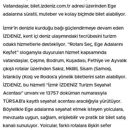
Vatandaşlar, bilet.izdeniz.com.tr adresi üzerinden Ege
adalarına süratli, muteber ve kolay biçimde bilet alabiliyor.
İzmir’in denizle kurduğu bağı güçlendirmeye devam eden
İZDENİZ, kent içi deniz ulaşımındaki tecrübesini turizm
odaklı hizmetlerle destekliyor. “Rotanı Seç, Ege Adalarını
Keşfet” sloganıyla duyurulan hizmet kapsamında
vatandaşlar, Çeşme, Bodrum, Kuşadası, Fethiye ve Ayvalık
çıkışlı rotalar üzerinden Sakız, Midilli, Sisam (Samos),
İstanköy (Kos) ve Rodos’a yönelik biletlerini satın alabiliyor.
İZDENİZ, bu hizmeti “İzmir İZDENİZ Turizm Seyahat
Acentası” unvanı ve 13757 doküman numarasıyla
TÜRSAB’a kayıtlı seyahat acentası aracılığıyla yürütüyor.
Böylelikle Ege adalarına seyahat etmek isteyen yolculara,
mevzuata uygun, sağlam, erişilebilir ve pratik bir bilet satış
kanalı sunuluyor. Yolcular, farklı rotalara ilişkin sefer