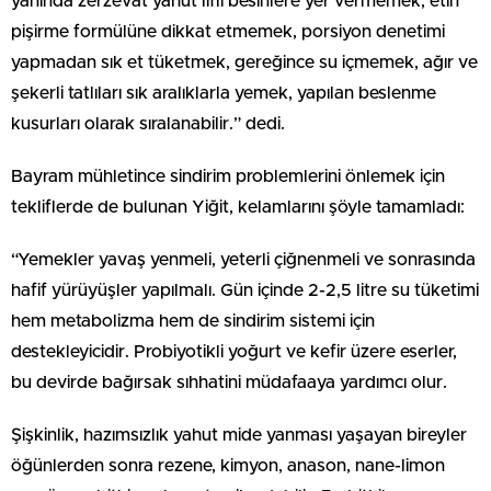
yanında zerzevat yahut lifli besinlere yer vermemek, etin
pişirme formülüne dikkat etmemek, porsiyon denetimi
yapmadan sık et tüketmek, gereğince su içmemek, ağır ve
şekerli tatlıları sık aralıklarla yemek, yapılan beslenme
kusurları olarak sıralanabilir.” dedi.
Bayram mühletince sindirim problemlerini önlemek için
tekliflerde de bulunan Yiğit, kelamlarını şöyle tamamladı:
“Yemekler yavaş yenmeli, yeterli çiğnenmeli ve sonrasında
hafif yürüyüşler yapılmalı. Gün içinde 2-2,5 litre su tüketimi
hem metabolizma hem de sindirim sistemi için
destekleyicidir. Probiyotikli yoğurt ve kefir üzere eserler,
bu devirde bağırsak sıhhatini müdafaaya yardımcı olur.
Şişkinlik, hazımsızlık yahut mide yanması yaşayan bireyler
öğünlerden sonra rezene, kimyon, anason, nane-limon