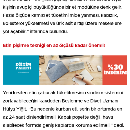
kişinin avuç içi büyüklüğünde bir et modülüne denk gelir.
Fazla ölçüde kırmızı et tüketimi mide yanması, kabızlık,
kolesterol yükselmesi ve ürik asit artışı üzere meselelere
yol açabilir.” ihtarında bulundu.
Etin pişirme tekniği en az ölçüsü kadar önemli!
Yeni kesilen etin çabucak tüketilmesinin sindirim sistemini
zorlayabileceğini kaydeden Beslenme ve Diyet Uzmanı
Hülya Yiğit, “Bu nedenle kurban eti, serin bir ortamda en
az 24 saat dinlendirilmeli. Kapalı poşette değil, hava
alabilecek formda geniş kaplarda koruma edilmeli.” dedi.