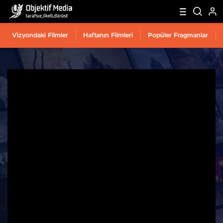
Vizyondaki Filmler
Haftanın Filmleri
Popüler Fragmanlar