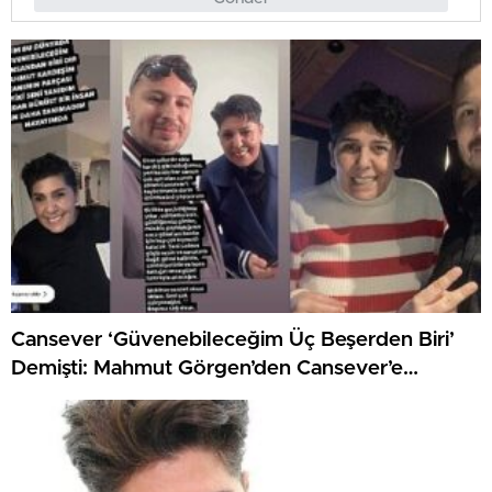
Cansever ‘Güvenebileceğim Üç Beşerden Biri’
Demişti: Mahmut Görgen’den Cansever’e
Duygusal Veda