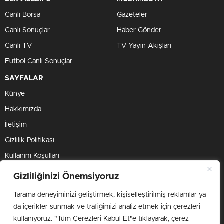
Canlı Borsa
Gazeteler
Canlı Sonuçlar
Haber Gönder
Canlı TV
TV Yayın Akışları
Futbol Canlı Sonuçlar
SAYFALAR
Künye
Hakkımızda
İletişim
Gizlilik Politikası
Kullanım Koşulları
Çerez Politikası
Gizliliğinizi Önemsiyoruz
Tarama deneyiminizi geliştirmek, kişiselleştirilmiş reklamlar ya
BİZİ TAKİP ET
da içerikler sunmak ve trafiğimizi analiz etmek için çerezleri
kullanıyoruz. "Tüm Çerezleri Kabul Et"e tıklayarak, çerez