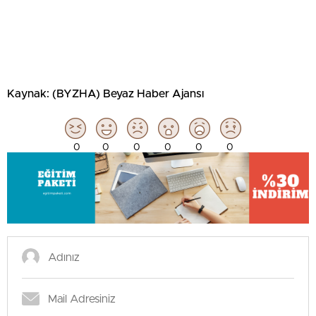
Kaynak: (BYZHA) Beyaz Haber Ajansı
0
0
0
0
0
0