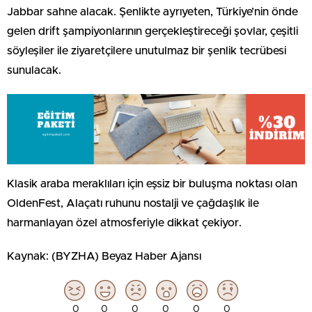
Jabbar sahne alacak. Şenlikte ayrıyeten, Türkiye’nin önde
gelen drift şampiyonlarının gerçekleştireceği şovlar, çeşitli
söyleşiler ile ziyaretçilere unutulmaz bir şenlik tecrübesi
sunulacak.
Klasik araba meraklıları için eşsiz bir buluşma noktası olan
OldenFest, Alaçatı ruhunu nostalji ve çağdaşlık ile
harmanlayan özel atmosferiyle dikkat çekiyor.
Kaynak: (BYZHA) Beyaz Haber Ajansı
0
0
0
0
0
0